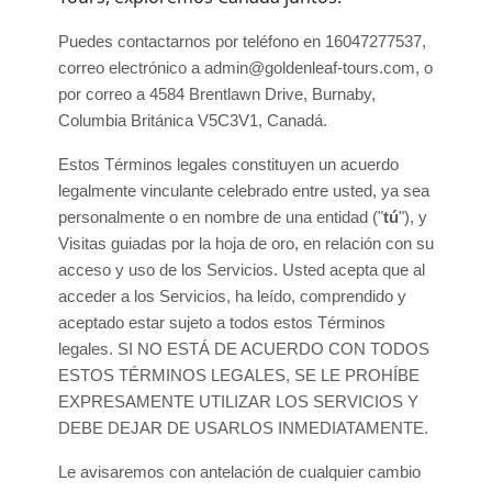
Puedes contactarnos por
teléfono en
16047277537
,
correo electrónico a
admin@goldenleaf-tours.com
,
o
por correo a
4584 Brentlawn Drive
,
Burnaby
,
Columbia Británica
V5C3V1
,
Canadá
.
Estos Términos legales constituyen un acuerdo
legalmente vinculante celebrado entre usted, ya sea
personalmente o en nombre de una entidad (
"
tú
"
), y
Visitas guiadas por la hoja de oro
, en relación con su
acceso y uso de los Servicios. Usted acepta que al
acceder a los Servicios, ha leído, comprendido y
aceptado estar sujeto a todos estos Términos
legales. SI NO ESTÁ DE ACUERDO CON TODOS
ESTOS TÉRMINOS LEGALES, SE LE PROHÍBE
EXPRESAMENTE UTILIZAR LOS SERVICIOS Y
DEBE DEJAR DE USARLOS INMEDIATAMENTE.
Le avisaremos con antelación de cualquier cambio