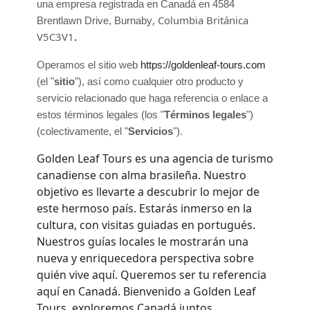
una empresa registrada en
Canadá
en
4584
,
Columbia Británica
Brentlawn Drive
,
Burnaby
.
V5C3V1
Operamos
el sitio web
https://goldenleaf-tours.com
(el
"
sitio
"
)
, así como cualquier otro producto y
servicio relacionado que haga referencia o enlace a
estos términos legales (los
"
Términos legales
"
)
(colectivamente, el
"
Servicios
"
).
Golden Leaf Tours es una agencia de turismo
canadiense con alma brasileña. Nuestro
objetivo es llevarte a descubrir lo mejor de
este hermoso país. Estarás inmerso en la
cultura, con visitas guiadas en portugués.
Nuestros guías locales le mostrarán una
nueva y enriquecedora perspectiva sobre
quién vive aquí. Queremos ser tu referencia
aquí en Canadá. Bienvenido a Golden Leaf
Tours, exploremos Canadá juntos.