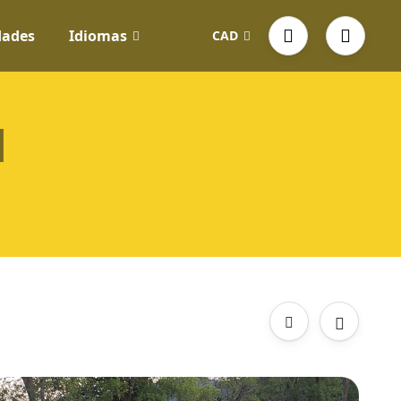
dades
Idiomas
CAD
l