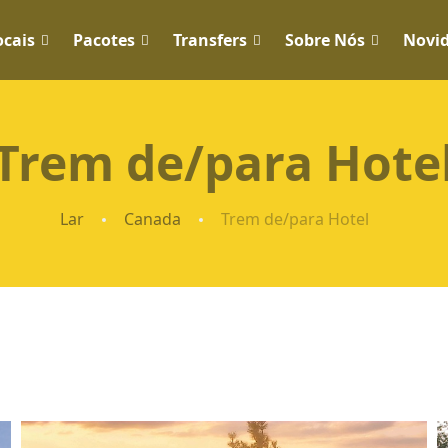
ocais
Pacotes
Transfers
Sobre Nós
Novi
Trem de/para Hote
Lar
Canada
Trem de/para Hotel