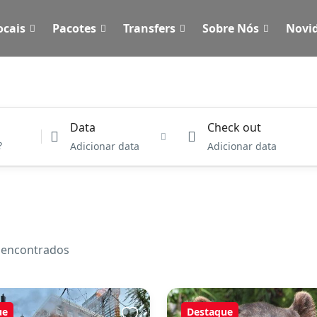
ocais
Pacotes
Transfers
Sobre Nós
Novi
Data
Check out
Adicionar data
Adicionar data
 encontrados
ue
Destaque