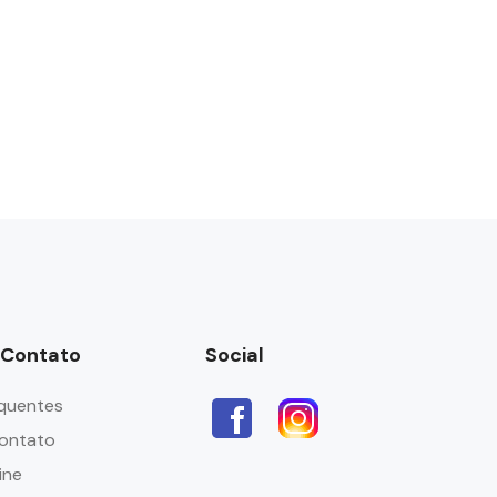
 Contato
Social
equentes
Contato
ine