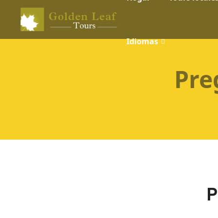
Idiomas
Pre
P