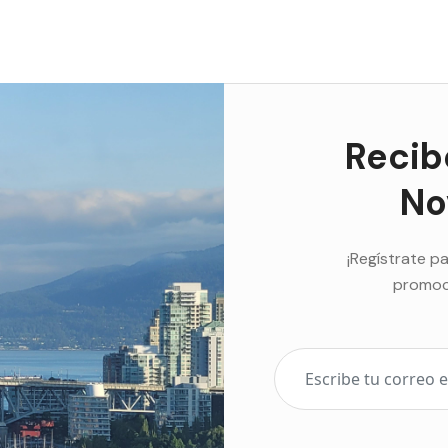
Recib
No
¡Regístrate pa
promoci