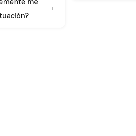
blemente me
ituación?