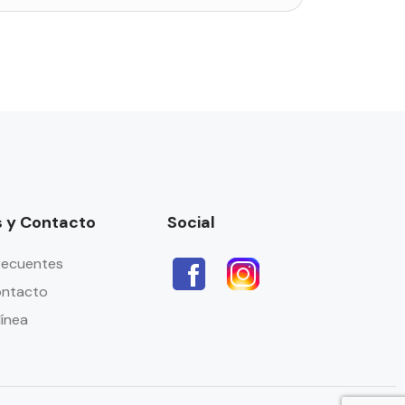
 y Contacto
Social
recuentes
ontacto
línea