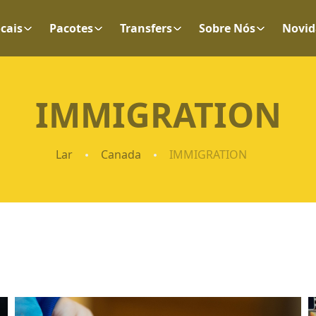
cais
Pacotes
Transfers
Sobre Nós
Novid
IMMIGRATION
Lar
Canada
IMMIGRATION