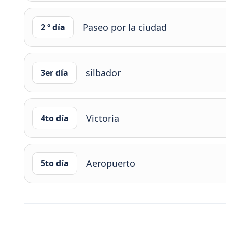
Paseo por la ciudad
2 º día
silbador
3er día
Victoria
4to día
Aeropuerto
5to día