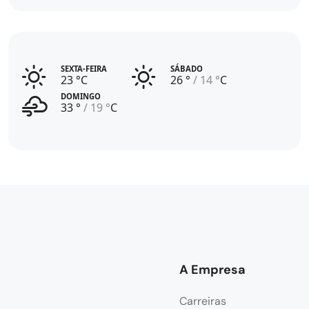
SEXTA-FEIRA
SÁBADO
23 °C
26 °
14 °
C
DOMINGO
33 °
19 °
C
A Empresa
Carreiras